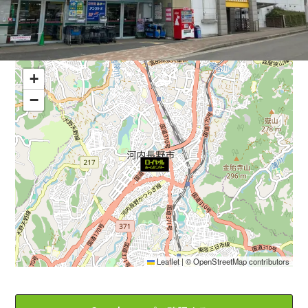
+
−
Leaflet
|
©
OpenStreetMap
contributors