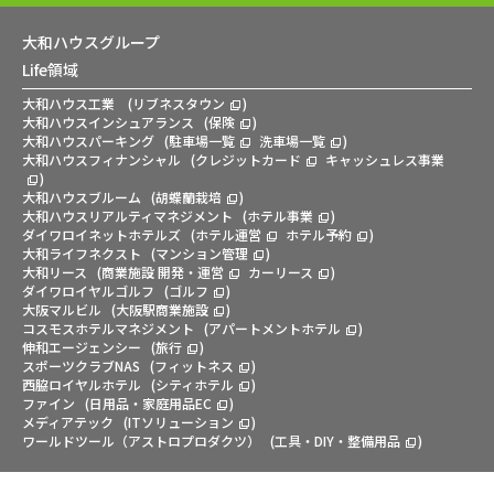
大和ハウスグループ
Life領域
大和ハウス工業
(
リブネスタウン
)
大和ハウスインシュアランス
(
保険
)
大和ハウスパーキング
(
駐車場一覧
洗車場一覧
)
大和ハウスフィナンシャル
(
クレジットカード
キャッシュレス事業
)
大和ハウスブルーム
(
胡蝶蘭栽培
)
大和ハウスリアルティマネジメント
(
ホテル事業
)
ダイワロイネットホテルズ
(
ホテル運営
ホテル予約
)
大和ライフネクスト
(
マンション管理
)
大和リース
(
商業施設 開発・運営
カーリース
)
ダイワロイヤルゴルフ
(
ゴルフ
)
大阪マルビル
(
大阪駅商業施設
)
コスモスホテルマネジメント
(
アパートメントホテル
)
伸和エージェンシー
(
旅行
)
スポーツクラブNAS
(
フィットネス
)
西脇ロイヤルホテル
(
シティホテル
)
ファイン
(
日用品・家庭用品EC
)
メディアテック
(
ITソリューション
)
ワールドツール（アストロプロダクツ）
(
工具・DIY・整備用品
)