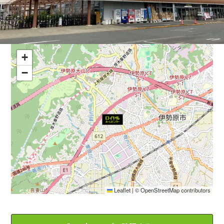
+
−
Leaflet
|
©
OpenStreetMap
contributors