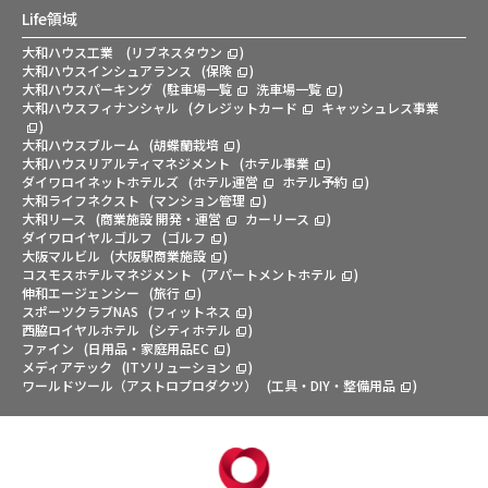
Life領域
大和ハウス工業
(
リブネスタウン
)
大和ハウスインシュアランス
(
保険
)
大和ハウスパーキング
(
駐車場一覧
洗車場一覧
)
大和ハウスフィナンシャル
(
クレジットカード
キャッシュレス事業
)
大和ハウスブルーム
(
胡蝶蘭栽培
)
大和ハウスリアルティマネジメント
(
ホテル事業
)
ダイワロイネットホテルズ
(
ホテル運営
ホテル予約
)
大和ライフネクスト
(
マンション管理
)
大和リース
(
商業施設 開発・運営
カーリース
)
ダイワロイヤルゴルフ
(
ゴルフ
)
大阪マルビル
(
大阪駅商業施設
)
コスモスホテルマネジメント
(
アパートメントホテル
)
伸和エージェンシー
(
旅行
)
スポーツクラブNAS
(
フィットネス
)
西脇ロイヤルホテル
(
シティホテル
)
ファイン
(
日用品・家庭用品EC
)
メディアテック
(
ITソリューション
)
ワールドツール（アストロプロダクツ）
(
工具・DIY・整備用品
)