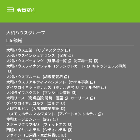
会員案内
大和ハウスグループ
Life領域
大和ハウス工業
(
リブネスタウン
)
大和ハウスインシュアランス
(
保険
)
大和ハウスパーキング
(
駐車場一覧
洗車場一覧
)
大和ハウスフィナンシャル
(
クレジットカード
キャッシュレス事業
)
大和ハウスブルーム
(
胡蝶蘭栽培
)
大和ハウスリアルティマネジメント
(
ホテル事業
)
ダイワロイネットホテルズ
(
ホテル運営
ホテル予約
)
大和ライフネクスト
(
マンション管理
)
大和リース
(
商業施設 開発・運営
カーリース
)
ダイワロイヤルゴルフ
(
ゴルフ
)
大阪マルビル
(
大阪駅商業施設
)
コスモスホテルマネジメント
(
アパートメントホテル
)
伸和エージェンシー
(
旅行
)
スポーツクラブNAS
(
フィットネス
)
西脇ロイヤルホテル
(
シティホテル
)
ファイン
(
日用品・家庭用品EC
)