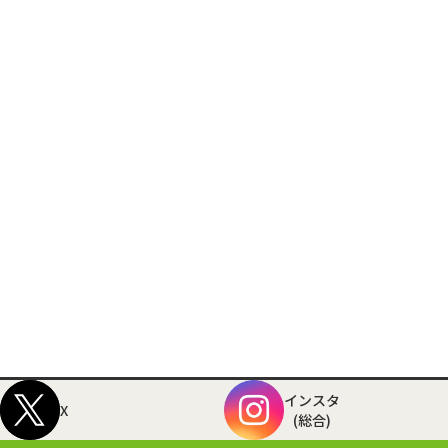
インスタ
X
(総合)