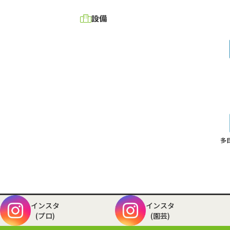
設備
多
インスタ
インスタ
(プロ)
(園芸)