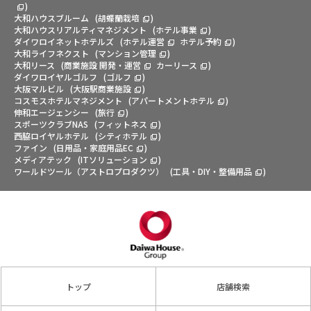
)
大和ハウスブルーム
(
胡蝶蘭栽培
)
大和ハウスリアルティマネジメント
(
ホテル事業
)
ダイワロイネットホテルズ
(
ホテル運営
ホテル予約
)
大和ライフネクスト
(
マンション管理
)
大和リース
(
商業施設 開発・運営
カーリース
)
ダイワロイヤルゴルフ
(
ゴルフ
)
大阪マルビル
(
大阪駅商業施設
)
コスモスホテルマネジメント
(
アパートメントホテル
)
伸和エージェンシー
(
旅行
)
スポーツクラブNAS
(
フィットネス
)
西脇ロイヤルホテル
(
シティホテル
)
ファイン
(
日用品・家庭用品EC
)
メディアテック
(
ITソリューション
)
ワールドツール（アストロプロダクツ）
(
工具・DIY・整備用品
)
トップ
店舗検索