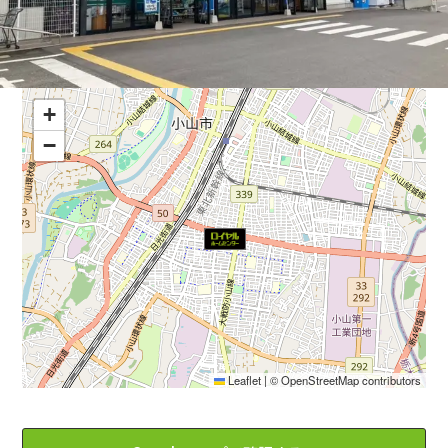
+
−
Leaflet
|
©
OpenStreetMap
contributors