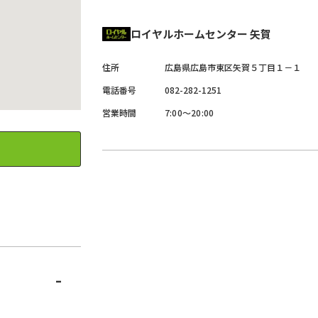
ロイヤルホームセンター 矢賀
住所
広島県
広島市
東区
矢賀５丁目１－１
電話番号
082-282-1251
営業時間
7:00～20:00
-