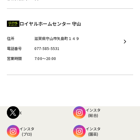
ロイヤルホームセンター 守山
住所
滋賀県
守山市
矢島町１４９
電話番号
077-585-5531
営業時間
7:00～20:00
インスタ
X
(総合)
インスタ
インスタ
(プロ)
(園芸)