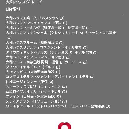
大和ハウスグループ
Life領域
大和ハウス工業
(
リブネスタウン
)
大和ハウスインシュアランス
(
保険
)
大和ハウスパーキング
(
駐車場一覧
洗車場一覧
)
大和ハウスフィナンシャル
(
クレジットカード
キャッシュレス事業
)
大和ハウスブルーム
(
胡蝶蘭栽培
)
大和ハウスリアルティマネジメント
(
ホテル事業
)
ダイワロイネットホテルズ
(
ホテル運営
ホテル予約
)
大和ライフネクスト
(
マンション管理
)
大和リース
(
商業施設 開発・運営
カーリース
)
ダイワロイヤルゴルフ
(
ゴルフ
)
大阪マルビル
(
大阪駅商業施設
)
コスモスホテルマネジメント
(
アパートメントホテル
)
伸和エージェンシー
(
旅行
)
スポーツクラブNAS
(
フィットネス
)
西脇ロイヤルホテル
(
シティホテル
)
ファイン
(
日用品・家庭用品EC
)
メディアテック
(
ITソリューション
)
ワールドツール（アストロプロダクツ）
(
工具・DIY・整備用品
)