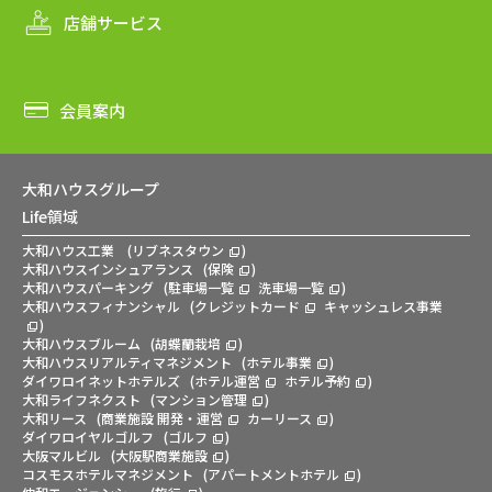
店舗サービス
会員案内
大和ハウスグループ
Life領域
大和ハウス工業
(
リブネスタウン
)
大和ハウスインシュアランス
(
保険
)
大和ハウスパーキング
(
駐車場一覧
洗車場一覧
)
大和ハウスフィナンシャル
(
クレジットカード
キャッシュレス事業
)
大和ハウスブルーム
(
胡蝶蘭栽培
)
大和ハウスリアルティマネジメント
(
ホテル事業
)
ダイワロイネットホテルズ
(
ホテル運営
ホテル予約
)
大和ライフネクスト
(
マンション管理
)
大和リース
(
商業施設 開発・運営
カーリース
)
ダイワロイヤルゴルフ
(
ゴルフ
)
大阪マルビル
(
大阪駅商業施設
)
コスモスホテルマネジメント
(
アパートメントホテル
)