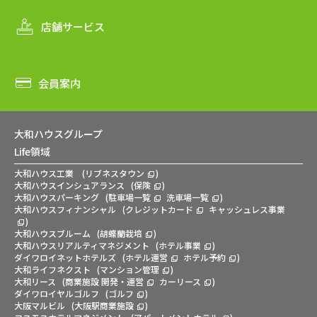
店舗サービス
会員案内
大和ハウスグループ
Life領域
大和ハウス工業
(
リブネスタウン
)
大和ハウスインシュアランス
(
保険
)
大和ハウスパーキング
(
駐車場一覧
洗車場一覧
)
大和ハウスフィナンシャル
(
クレジットカード
キャッシュレス事業
)
大和ハウスブルーム
(
胡蝶蘭栽培
)
大和ハウスリアルティマネジメント
(
ホテル事業
)
ダイワロイネットホテルズ
(
ホテル運営
ホテル予約
)
大和ライフネクスト
(
マンション管理
)
大和リース
(
商業施設 開発・運営
カーリース
)
ダイワロイヤルゴルフ
(
ゴルフ
)
大阪マルビル
(
大阪駅商業施設
)