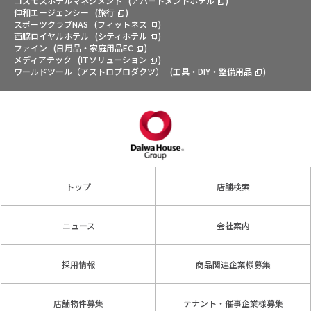
コスモスホテルマネジメント
(
アパートメントホテル
)
伸和エージェンシー
(
旅行
)
スポーツクラブNAS
(
フィットネス
)
西脇ロイヤルホテル
(
シティホテル
)
ファイン
(
日用品・家庭用品EC
)
メディアテック
(
ITソリューション
)
ワールドツール（アストロプロダクツ）
(
工具・DIY・整備用品
)
トップ
店舗検索
ニュース
会社案内
採用情報
商品関連企業様募集
店舗物件募集
テナント・催事企業様募集