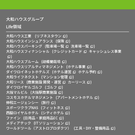
大和ハウスグループ
Life領域
大和ハウス工業
(
リブネスタウン
)
大和ハウスインシュアランス
(
保険
)
大和ハウスパーキング
(
駐車場一覧
洗車場一覧
)
大和ハウスフィナンシャル
(
クレジットカード
キャッシュレス事業
)
大和ハウスブルーム
(
胡蝶蘭栽培
)
大和ハウスリアルティマネジメント
(
ホテル事業
)
ダイワロイネットホテルズ
(
ホテル運営
ホテル予約
)
大和ライフネクスト
(
マンション管理
)
大和リース
(
商業施設 開発・運営
カーリース
)
ダイワロイヤルゴルフ
(
ゴルフ
)
大阪マルビル
(
大阪駅商業施設
)
コスモスホテルマネジメント
(
アパートメントホテル
)
伸和エージェンシー
(
旅行
)
スポーツクラブNAS
(
フィットネス
)
西脇ロイヤルホテル
(
シティホテル
)
ファイン
(
日用品・家庭用品EC
)
メディアテック
(
ITソリューション
)
ワールドツール（アストロプロダクツ）
(
工具・DIY・整備用品
)