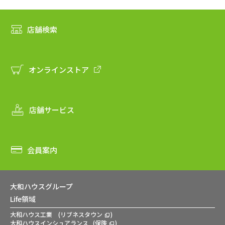
店舗検索
オンラインストア
店舗サービス
会員案内
大和ハウスグループ
Life領域
大和ハウス工業
(
リブネスタウン
)
大和ハウスインシュアランス
(
保険
)