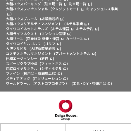
大和ハウスパーキング
(
駐車場一覧
洗車場一覧
)
大和ハウスフィナンシャル
(
クレジットカード
キャッシュレス事業
)
大和ハウスブルーム
(
胡蝶蘭栽培
)
大和ハウスリアルティマネジメント
(
ホテル事業
)
ダイワロイネットホテルズ
(
ホテル運営
ホテル予約
)
大和ライフネクスト
(
マンション管理
)
大和リース
(
商業施設 開発・運営
カーリース
)
ダイワロイヤルゴルフ
(
ゴルフ
)
大阪マルビル
(
大阪駅商業施設
)
コスモスホテルマネジメント
(
アパートメントホテル
)
伸和エージェンシー
(
旅行
)
スポーツクラブNAS
(
フィットネス
)
西脇ロイヤルホテル
(
シティホテル
)
ファイン
(
日用品・家庭用品EC
)
メディアテック
(
ITソリューション
)
ワールドツール（アストロプロダクツ）
(
工具・DIY・整備用品
)