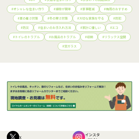
#
オシャレな住まい作り
#
掃除が簡単
#
家事軽減
#
梅雨のおすすめ
#
夏の暑さ対策
#
冬の寒さ対策
#
大切な家族を守る
#
防犯
#
防災
#
住まいのお手入れ方法
#
家計に優しい
#
エコ
#
トイレのトラブル
#
お風呂のトラブル
#
収納
#
リラックス空間
#
窓ガラス
インスタ
X