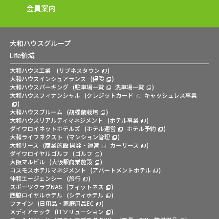
会員案内
大和ハウスグループ
Life領域
大和ハウス工業
(
リブネスタウン
)
大和ハウスインシュアランス
(
保険
)
大和ハウスパーキング
(
駐車場一覧
洗車場一覧
)
大和ハウスフィナンシャル
(
クレジットカード
キャッシュレス事業
)
大和ハウスブルーム
(
胡蝶蘭栽培
)
大和ハウスリアルティマネジメント
(
ホテル事業
)
ダイワロイネットホテルズ
(
ホテル運営
ホテル予約
)
大和ライフネクスト
(
マンション管理
)
大和リース
(
商業施設 開発・運営
カーリース
)
ダイワロイヤルゴルフ
(
ゴルフ
)
大阪マルビル
(
大阪駅商業施設
)
コスモスホテルマネジメント
(
アパートメントホテル
)
伸和エージェンシー
(
旅行
)
スポーツクラブNAS
(
フィットネス
)
西脇ロイヤルホテル
(
シティホテル
)
ファイン
(
日用品・家庭用品EC
)
メディアテック
(
ITソリューション
)