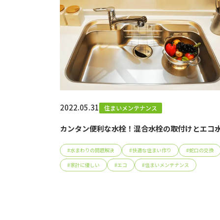
2022.05.31
住まいメンテナンス
カンタン便利な水栓！混合水栓の取付けとエコ
#
水まわりの問題解決
#
快適な住まい作り
#
蛇口の交換
#
家計に優しい
#
エコ
#
住まいメンテナンス