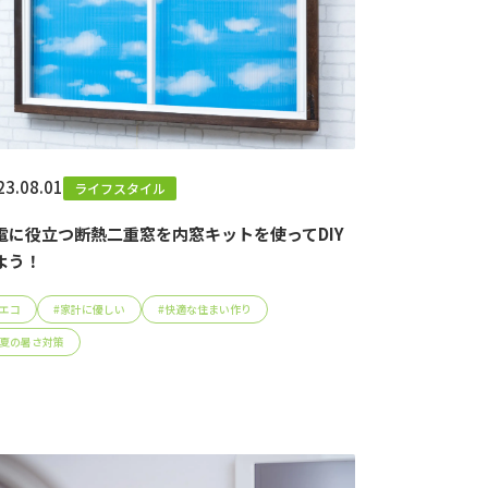
23.08.01
ライフスタイル
電に役立つ断熱二重窓を内窓キットを使ってDIY
よう！
エコ
#
家計に優しい
#
快適な住まい作り
夏の暑さ対策