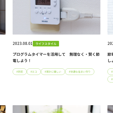
2023.08.01
20
ライフスタイル
プログラムタイマーを活用して 無理なく・賢く節
節
電しよう！
し
#
防犯
#
エコ
#
家計に優しい
#
快適な住まい作り
#
#