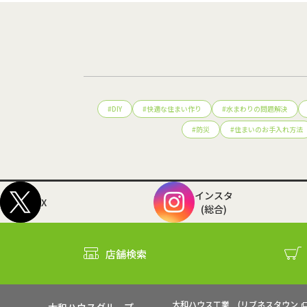
#
DIY
#
快適な住まい作り
#
水まわりの問題解決
#
防災
#
住まいのお手入れ方法
インスタ
X
(総合)
店舗検索
大和ハウス工業
(
リブネスタウン