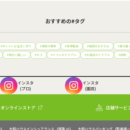
おすすめの#タグ
#
オシャレな住まい作り
#
掃除が簡単
#
家事軽減
#
梅雨のおすすめ
#
夏の暑
#
家計に優しい
#
エコ
#
トイレのトラブル
#
お風呂のトラブル
#
収納
インスタ
インスタ
(プロ)
(園芸)
オンラインストア
店舗サービ
)
大和ハウスインシュアランス
(
保険
)
大和ハウスパーキング
(
駐車場