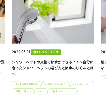
2022.05.31
20
住まいメンテナンス
水洗
シャワーヘッドの交換で節水ができる？！～自分に
給
合ったシャワーヘッドの選び方と節水のしくみとは
な
～
#
#
水まわりの問題解決
#
快適な住まい作り
#
シャワーヘッド
#
家計に優しい
#
エコ
#
住まいメンテナンス