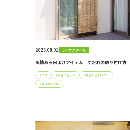
2023.08.01
ライフスタイル
風情ある日よけアイテム すだれの取り付け方
#
エコ
#
家計に優しい
#
快適な住まい作り
#
夏の暑さ対策