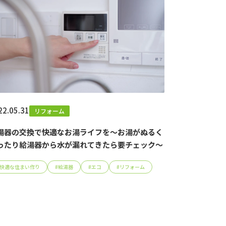
22.05.31
リフォーム
湯器の交換で快適なお湯ライフを～お湯がぬるく
ったり給湯器から水が漏れてきたら要チェック～
快適な住まい作り
#
給湯器
#
エコ
#
リフォーム