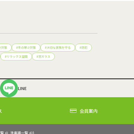
さ対策
#
冬の寒さ対策
#
大切な家族を守る
#
防犯
#
リラックス空間
#
窓ガラス
LINE
ス
会員案内
一覧
洗車場一覧
)