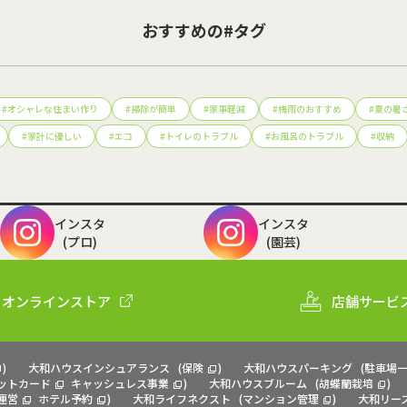
おすすめの#タグ
#
オシャレな住まい作り
#
掃除が簡単
#
家事軽減
#
梅雨のおすすめ
#
夏の暑
#
家計に優しい
#
エコ
#
トイレのトラブル
#
お風呂のトラブル
#
収納
インスタ
インスタ
(プロ)
(園芸)
オンラインストア
店舗サービ
)
大和ハウスインシュアランス
(
保険
)
大和ハウスパーキング
(
駐車場
ットカード
キャッシュレス事業
)
大和ハウスブルーム
(
胡蝶蘭栽培
)
運営
ホテル予約
)
大和ライフネクスト
(
マンション管理
)
大和リー