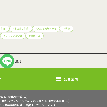
さ対策
#
冬の寒さ対策
#
大切な家族を守る
#
防犯
#
リラックス空間
#
窓ガラス
LINE
ス
会員案内
一覧
洗車場一覧
)
大和ハウスリアルティマネジメント
(
ホテル事業
)
ス
(
商業施設 開発・運営
カーリース
)