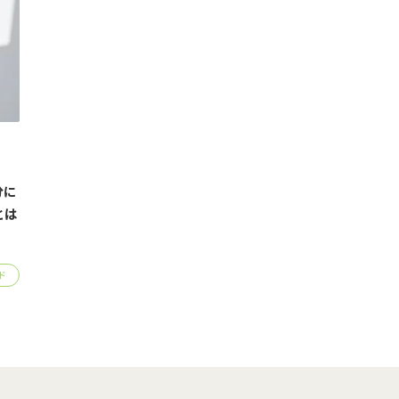
分に
とは
ド