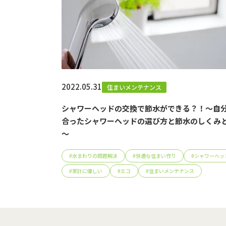
2022.05.31
住まいメンテナンス
シャワーヘッドの交換で節水ができる？！～自
合ったシャワーヘッドの選び方と節水のしくみ
～
#
水まわりの問題解決
#
快適な住まい作り
#
シャワーヘッ
#
家計に優しい
#
エコ
#
住まいメンテナンス