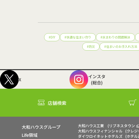
#
DIY
#
快適な住まい作り
#
水まわりの問題解決
#
防災
#
住まいのお手入れ方法
インスタ
X
(総合)
店舗検索
大和ハウス工業
(
リブネスタウン
大和ハウスグループ
大和ハウスフィナンシャル
(
クレジ
Life領域
ダイワロイネットホテルズ
(
ホテル