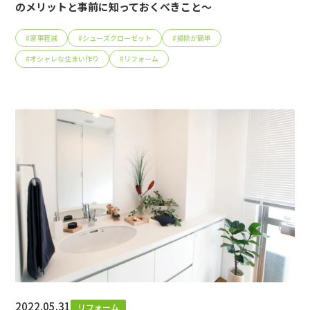
のメリットと事前に知っておくべきこと～
#
家事軽減
#
シューズクローゼット
#
掃除が簡単
#
オシャレな住まい作り
#
リフォーム
2022.05.31
リフォーム