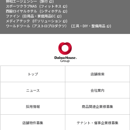
伸和エージェンシー
(
旅行
)
スポーツクラブNAS
(
フィットネス
)
西脇ロイヤルホテル
(
シティホテル
)
ファイン
(
日用品・家庭用品EC
)
メディアテック
(
ITソリューション
)
ワールドツール（アストロプロダクツ）
(
工具・DIY・整備用品
)
トップ
店舗検索
ニュース
会社案内
採用情報
商品関連企業様募集
店舗物件募集
テナント・催事企業様募集