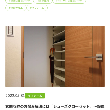
#
快適な住まい作り
#
家事軽減
#
オシャレな住まい作り
#
掃除が簡単
#
リフォーム
2022.05.31
リフォーム
玄関収納のお悩み解決には「シューズクローゼット」～設置