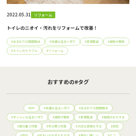
2022.05.31
リフォーム
トイレのニオイ・汚れをリフォームで改善！
#
水まわりの問題解決
#
快適な住まい作り
#
家事軽減
#
掃除が簡単
#
トイレのトラブル
#
リフォーム
おすすめの#タグ
#
DIY
#
快適な住まい作り
#
水まわりの問題解決
#
オシャレな住まい作り
#
掃除が簡単
#
家事軽減
#
梅雨のおすすめ
#
夏の暑さ対策
#
冬の寒さ対策
#
大切な家族を守る
#
防犯
#
防災
#
住まいのお手入れ方法
#
家計に優しい
#
エコ