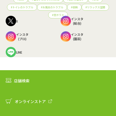
#
トイレのトラブル
#
お風呂のトラブル
#
収納
#
リラックス空間
#
窓ガラス
インスタ
X
(総合)
インスタ
インスタ
(プロ)
(園芸)
LINE
店舗検索
オンラインストア