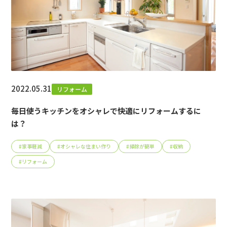
2022.05.31
リフォーム
毎日使うキッチンをオシャレで快適にリフォームするに
は？
#
家事軽減
#
オシャレな住まい作り
#
掃除が簡単
#
収納
#
リフォーム