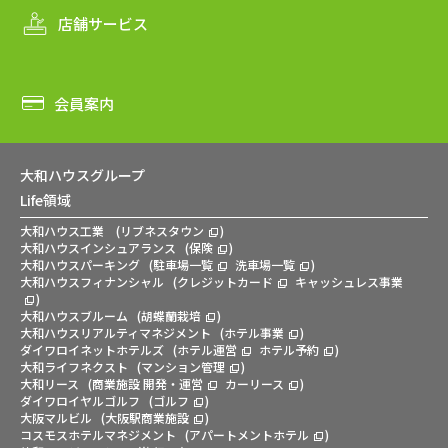
店舗サービス
会員案内
大和ハウスグループ
Life領域
大和ハウス工業
(
リブネスタウン
)
大和ハウスインシュアランス
(
保険
)
大和ハウスパーキング
(
駐車場一覧
洗車場一覧
)
大和ハウスフィナンシャル
(
クレジットカード
キャッシュレス事業
)
大和ハウスブルーム
(
胡蝶蘭栽培
)
大和ハウスリアルティマネジメント
(
ホテル事業
)
ダイワロイネットホテルズ
(
ホテル運営
ホテル予約
)
大和ライフネクスト
(
マンション管理
)
大和リース
(
商業施設 開発・運営
カーリース
)
ダイワロイヤルゴルフ
(
ゴルフ
)
大阪マルビル
(
大阪駅商業施設
)
コスモスホテルマネジメント
(
アパートメントホテル
)