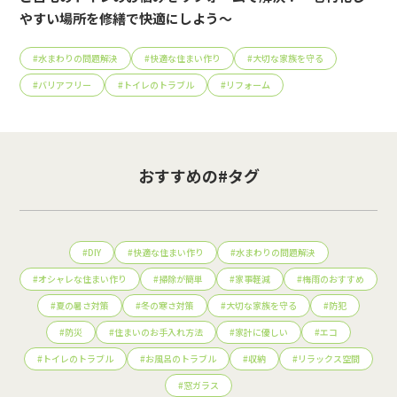
やすい場所を修繕で快適にしよう～
#
水まわりの問題解決
#
快適な住まい作り
#
大切な家族を守る
#
バリアフリー
#
トイレのトラブル
#
リフォーム
おすすめの#タグ
#
DIY
#
快適な住まい作り
#
水まわりの問題解決
#
オシャレな住まい作り
#
掃除が簡単
#
家事軽減
#
梅雨のおすすめ
#
夏の暑さ対策
#
冬の寒さ対策
#
大切な家族を守る
#
防犯
#
防災
#
住まいのお手入れ方法
#
家計に優しい
#
エコ
#
トイレのトラブル
#
お風呂のトラブル
#
収納
#
リラックス空間
#
窓ガラス