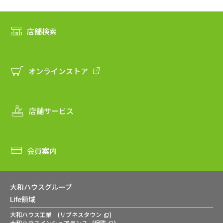
店舗検索
オンラインストア
店舗サービス
会員案内
大和ハウスグループ
Life領域
大和ハウス工業
(
リブネスタウン
)
大和ハウスインシュアランス
(
保険
)