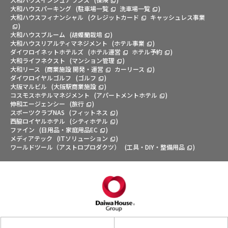
大和ハウスパーキング
(
駐車場一覧
洗車場一覧
)
大和ハウスフィナンシャル
(
クレジットカード
キャッシュレス事業
)
大和ハウスブルーム
(
胡蝶蘭栽培
)
大和ハウスリアルティマネジメント
(
ホテル事業
)
ダイワロイネットホテルズ
(
ホテル運営
ホテル予約
)
大和ライフネクスト
(
マンション管理
)
大和リース
(
商業施設 開発・運営
カーリース
)
ダイワロイヤルゴルフ
(
ゴルフ
)
大阪マルビル
(
大阪駅商業施設
)
コスモスホテルマネジメント
(
アパートメントホテル
)
伸和エージェンシー
(
旅行
)
スポーツクラブNAS
(
フィットネス
)
西脇ロイヤルホテル
(
シティホテル
)
ファイン
(
日用品・家庭用品EC
)
メディアテック
(
ITソリューション
)
ワールドツール（アストロプロダクツ）
(
工具・DIY・整備用品
)