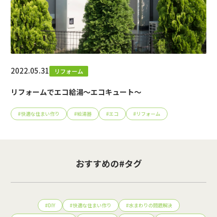
2022.05.31
リフォーム
リフォームでエコ給湯～エコキュート～
#
快適な住まい作り
#
給湯器
#
エコ
#
リフォーム
おすすめの#タグ
#
DIY
#
快適な住まい作り
#
水まわりの問題解決