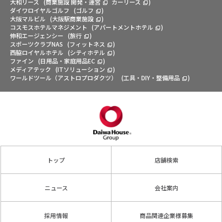
大和リース
(
商業施設 開発・運営
カーリース
)
ダイワロイヤルゴルフ
(
ゴルフ
)
大阪マルビル
(
大阪駅商業施設
)
コスモスホテルマネジメント
(
アパートメントホテル
)
伸和エージェンシー
(
旅行
)
スポーツクラブNAS
(
フィットネス
)
西脇ロイヤルホテル
(
シティホテル
)
ファイン
(
日用品・家庭用品EC
)
メディアテック
(
ITソリューション
)
ワールドツール（アストロプロダクツ）
(
工具・DIY・整備用品
)
トップ
店舗検索
ニュース
会社案内
採用情報
商品関連企業様募集