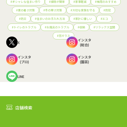
#
オシャレな住まい作り
#
掃除が簡単
#
家事軽減
#
梅雨のおすすめ
#
夏の暑さ対策
#
冬の寒さ対策
#
大切な家族を守る
#
防犯
#
防災
#
住まいのお手入れ方法
#
家計に優しい
#
エコ
#
トイレのトラブル
#
お風呂のトラブル
#
収納
#
リラックス空間
#
窓ガラス
インスタ
X
(総合)
インスタ
インスタ
(プロ)
(園芸)
LINE
店舗検索