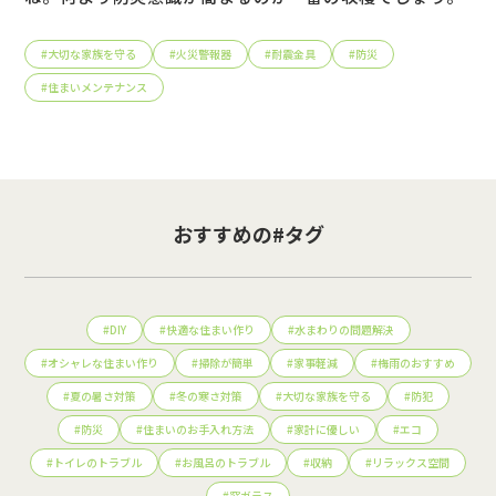
#
大切な家族を守る
#
火災警報器
#
耐震金具
#
防災
#
住まいメンテナンス
おすすめの#タグ
#
DIY
#
快適な住まい作り
#
水まわりの問題解決
#
オシャレな住まい作り
#
掃除が簡単
#
家事軽減
#
梅雨のおすすめ
#
夏の暑さ対策
#
冬の寒さ対策
#
大切な家族を守る
#
防犯
#
防災
#
住まいのお手入れ方法
#
家計に優しい
#
エコ
#
トイレのトラブル
#
お風呂のトラブル
#
収納
#
リラックス空間
#
窓ガラス