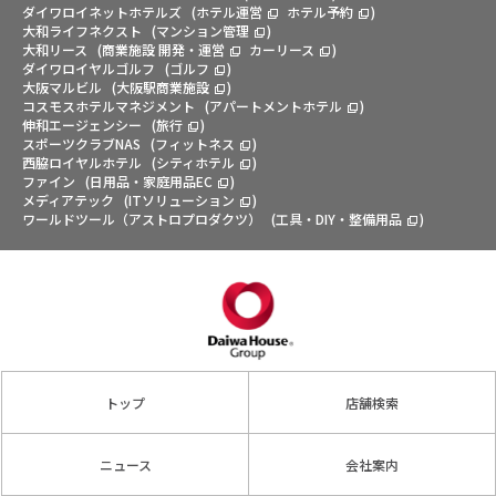
ダイワロイネットホテルズ
(
ホテル運営
ホテル予約
)
大和ライフネクスト
(
マンション管理
)
大和リース
(
商業施設 開発・運営
カーリース
)
ダイワロイヤルゴルフ
(
ゴルフ
)
大阪マルビル
(
大阪駅商業施設
)
コスモスホテルマネジメント
(
アパートメントホテル
)
伸和エージェンシー
(
旅行
)
スポーツクラブNAS
(
フィットネス
)
西脇ロイヤルホテル
(
シティホテル
)
ファイン
(
日用品・家庭用品EC
)
メディアテック
(
ITソリューション
)
ワールドツール（アストロプロダクツ）
(
工具・DIY・整備用品
)
トップ
店舗検索
ニュース
会社案内