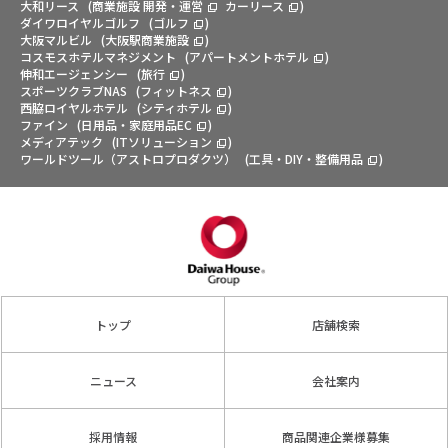
大和リース
(
商業施設 開発・運営
カーリース
)
ダイワロイヤルゴルフ
(
ゴルフ
)
大阪マルビル
(
大阪駅商業施設
)
コスモスホテルマネジメント
(
アパートメントホテル
)
伸和エージェンシー
(
旅行
)
スポーツクラブNAS
(
フィットネス
)
西脇ロイヤルホテル
(
シティホテル
)
ファイン
(
日用品・家庭用品EC
)
メディアテック
(
ITソリューション
)
ワールドツール（アストロプロダクツ）
(
工具・DIY・整備用品
)
トップ
店舗検索
ニュース
会社案内
採用情報
商品関連企業様募集