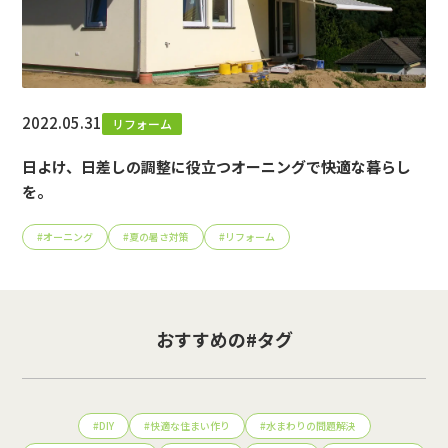
2022.05.31
リフォーム
日よけ、日差しの調整に役立つオーニングで快適な暮らし
を。
#
オーニング
#
夏の暑さ対策
#
リフォーム
おすすめの#タグ
#
DIY
#
快適な住まい作り
#
水まわりの問題解決