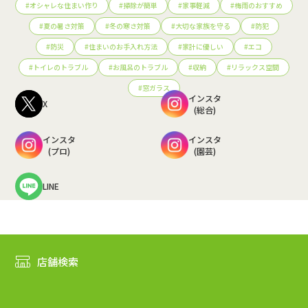
#
オシャレな住まい作り
#
掃除が簡単
#
家事軽減
#
梅雨のおすすめ
#
夏の暑さ対策
#
冬の寒さ対策
#
大切な家族を守る
#
防犯
#
防災
#
住まいのお手入れ方法
#
家計に優しい
#
エコ
#
トイレのトラブル
#
お風呂のトラブル
#
収納
#
リラックス空間
#
窓ガラス
インスタ
X
(総合)
インスタ
インスタ
(プロ)
(園芸)
LINE
店舗検索