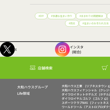
#
DIY
#
快適な住まい作り
#
水まわりの問題解決
#
防災
#
住まいのお手入れ方法
インスタ
X
(総合)
店舗検索
大和ハウス工業
(
リブネスタウン
大和ハウスグループ
大和ハウスフィナンシャル
(
クレジ
Life領域
ダイワロイネットホテルズ
(
ホテル
ダイワロイヤルゴルフ
(
ゴルフ
)
スポーツクラブNAS
(
フィットネス
ワールドツール（アストロプロダク