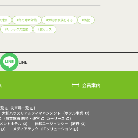
さ対策
#
冬の寒さ対策
#
大切な家族を守る
#
防犯
#
リラックス空間
#
窓ガラス
LINE
ス
会員案内
一覧
洗車場一覧
)
大和ハウスリアルティマネジメント
(
ホテル事業
)
ス
(
商業施設 開発・運営
カーリース
)
メントホテル
)
伸和エージェンシー
(
旅行
)
)
メディアテック
(
ITソリューション
)