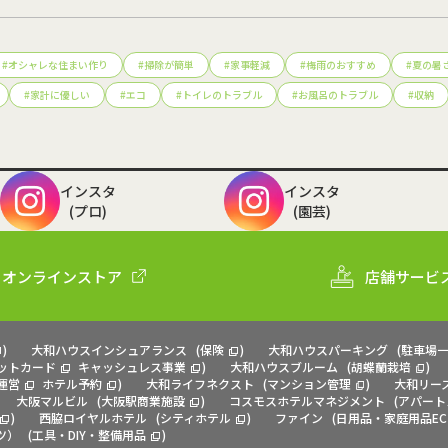
#
オシャレな住まい作り
#
掃除が簡単
#
家事軽減
#
梅雨のおすすめ
#
夏の暑
#
家計に優しい
#
エコ
#
トイレのトラブル
#
お風呂のトラブル
#
収納
インスタ
インスタ
(プロ)
(園芸)
オンラインストア
店舗サービ
)
大和ハウスインシュアランス
(
保険
)
大和ハウスパーキング
(
駐車場
ットカード
キャッシュレス事業
)
大和ハウスブルーム
(
胡蝶蘭栽培
)
運営
ホテル予約
)
大和ライフネクスト
(
マンション管理
)
大和リー
大阪マルビル
(
大阪駅商業施設
)
コスモスホテルマネジメント
(
アパート
)
西脇ロイヤルホテル
(
シティホテル
)
ファイン
(
日用品・家庭用品EC
ツ）
(
工具・DIY・整備用品
)