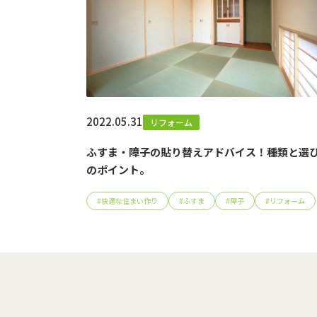
2022.05.31
リフォーム
ふすま・障子の貼り替えアドバイス！種類と選
のポイント。
#
快適な住まい作り
#
ふすま
#
障子
#
リフォーム