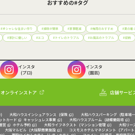
おすすめの#タグ
#
オシャレな住まい作り
#
掃除が簡単
#
家事軽減
#
梅雨のおすすめ
#
夏の暑
#
家計に優しい
#
エコ
#
トイレのトラブル
#
お風呂のトラブル
#
収納
インスタ
インスタ
(プロ)
(園芸)
オンラインストア
店舗サービ
)
大和ハウスインシュアランス
(
保険
)
大和ハウスパーキング
(
駐車場
ットカード
キャッシュレス事業
)
大和ハウスブルーム
(
胡蝶蘭栽培
)
運営
ホテル予約
)
大和ライフネクスト
(
マンション管理
)
大和リー
大阪マルビル
(
大阪駅商業施設
)
コスモスホテルマネジメント
(
アパート
)
西脇ロイヤルホテル
(
シティホテル
)
ファイン
(
日用品・家庭用品EC