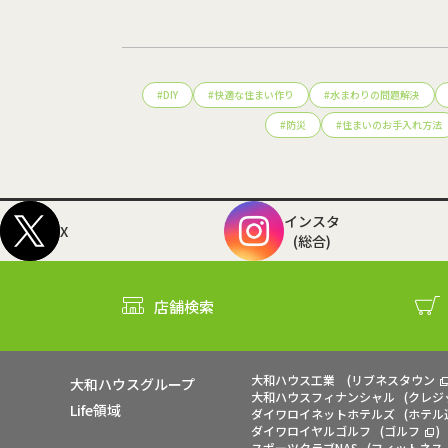
#
DIY
#
快適な住まい作り
#
水まわりの問題解決
#
防災
#
住まいのお手入れ方法
インスタ
X
(総合)
店舗検索
大和ハウス工業
(
リブネスタウン
大和ハウスグループ
大和ハウスフィナンシャル
(
クレジ
Life領域
ダイワロイネットホテルズ
(
ホテル
ダイワロイヤルゴルフ
(
ゴルフ
)
スポーツクラブNAS
(
フィットネス