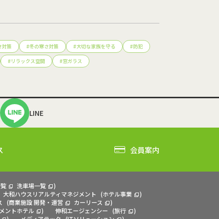
さ対策
#
冬の寒さ対策
#
大切な家族を守る
#
防犯
#
リラックス空間
#
窓ガラス
LINE
ス
会員案内
一覧
洗車場一覧
)
大和ハウスリアルティマネジメント
(
ホテル事業
)
ス
(
商業施設 開発・運営
カーリース
)
メントホテル
)
伸和エージェンシー
(
旅行
)
)
メディアテック
(
ITソリューション
)