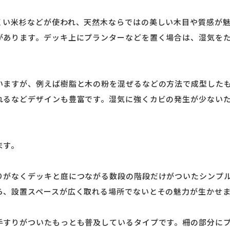
くい米杉などが使われ、天然木ならではの美しい木目や質感が
があります。デッキ上にプランターなどを置く場合は、湿気を
。
いますが、例えば樹脂と木の粉を混ぜるなどの方法で成型した
れるなどデザインも豊富です。湿気に強くカビの発生が少ない
ます。
りがなくデッキと庭につながる数段の階段だけがついたシンプ
ら、設置スペースが広く取れる場所でないとその魅力が生かせ
手すりがついたもっとも普及しているタイプです。柵の部分に