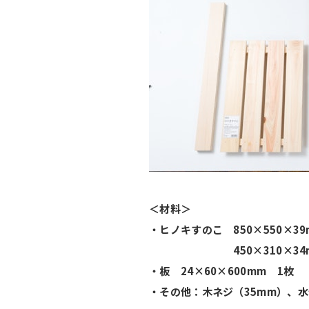
＜材料＞
・ヒノキすのこ 850×550×39
450×310×34m
・板 24×60×600mm 1枚
・その他：木ネジ（35mm）、