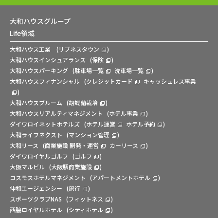
大和ハウスグループ
Life領域
大和ハウス工業
(
リブネスタウン
)
大和ハウスインシュアランス
(
保険
)
大和ハウスパーキング
(
駐車場一覧
洗車場一覧
)
大和ハウスフィナンシャル
(
クレジットカード
キャッシュレス事業
)
大和ハウスブルーム
(
胡蝶蘭栽培
)
大和ハウスリアルティマネジメント
(
ホテル事業
)
ダイワロイネットホテルズ
(
ホテル運営
ホテル予約
)
大和ライフネクスト
(
マンション管理
)
大和リース
(
商業施設 開発・運営
カーリース
)
ダイワロイヤルゴルフ
(
ゴルフ
)
大阪マルビル
(
大阪駅商業施設
)
コスモスホテルマネジメント
(
アパートメントホテル
)
伸和エージェンシー
(
旅行
)
スポーツクラブNAS
(
フィットネス
)
西脇ロイヤルホテル
(
シティホテル
)