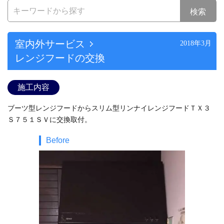
検索
室内外サービス
2018年3月
レンジフードの交換
施工内容
ブーツ型レンジフードからスリム型リンナイレンジフードＴＸ３
Ｓ７５１ＳＶに交換取付。
Before